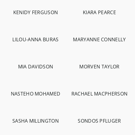
KENIDY FERGUSON
KIARA PEARCE
-
1.5K
-
3K
-
2.1K
-
3.3K
LILOU-ANNA BURAS
MARYANNE CONNELLY
-
225
-
2.3K
MIA DAVIDSON
MORVEN TAYLOR
-
1.9K
-
2.6K
-
1.4K
NASTEHO MOHAMED
RACHAEL MACPHERSON
-
94
-
186
-
749
-
318
SASHA MILLINGTON
SONDOS PFLUGER
-
2.8K
-
1.1K
-
653
-
184