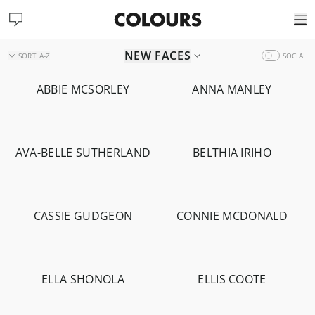
NEW FACES
SORT
A-Z
SOCIAL
ABBIE MCSORLEY
ANNA MANLEY
-
1.9K
-
494
AVA-BELLE SUTHERLAND
BELTHIA IRIHO
-
1.1K
-
1.2K
CASSIE GUDGEON
CONNIE MCDONALD
-
2.9K
-
4.3K
-
91
-
159
ELLA SHONOLA
ELLIS COOTE
-
885
-
969