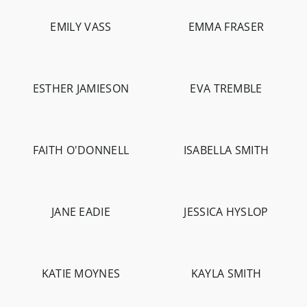
EMILY VASS
EMMA FRASER
-
5.4K
-
1.3K
-
670
ESTHER JAMIESON
EVA TREMBLE
-
700
-
820
FAITH O'DONNELL
ISABELLA SMITH
-
285
-
1.2K
-
773
JANE EADIE
JESSICA HYSLOP
-
2.3K
-
764
-
217
KATIE MOYNES
KAYLA SMITH
-
607
-
5.1K
-
4.9K